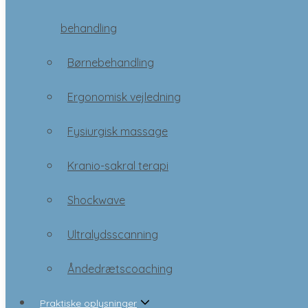
Børnebehandling
behandling
Ergonomisk vejledning
Børnebehandling
Fysiurgisk massage
Ergonomisk vejledning
Kranio-sakral terapi
Fysiurgisk massage
Shockwave
Kranio-sakral terapi
Ultralydsscanning
Shockwave
Åndedrætscoaching
Ultralydsscanning
Praktiske oplysninger
Åndedrætscoaching
Praktiske oplysninger