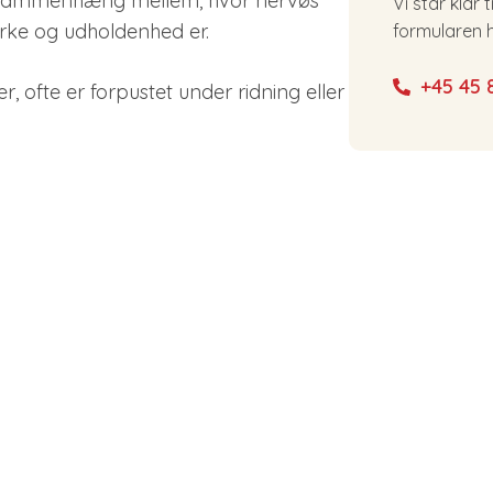
er sammenhæng mellem, hvor nervøs
Vi står klar 
yrke og udholdenhed er.
formularen h
+45 45 
, ofte er forpustet under ridning eller