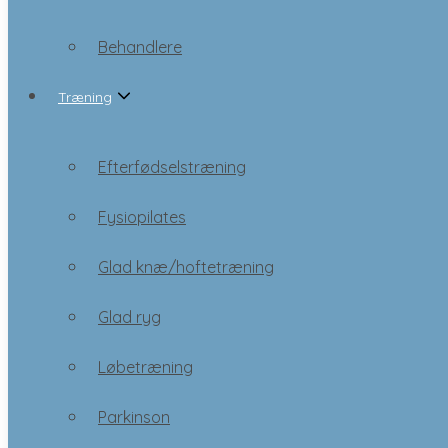
Træning
Behandlere
Træning
Efterfødselstræning
Fysiopilates
Efterfødselstræning
Glad knæ/hoftetræning
Fysiopilates
Glad ryg
Glad knæ/hoftetræning
Løbetræning
Glad ryg
Parkinson
Løbetræning
Qigong
Parkinson