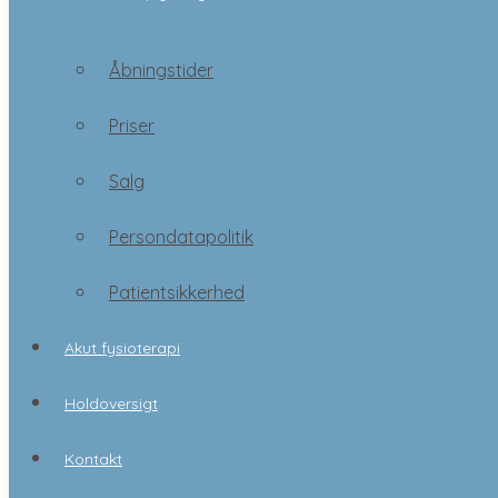
Åbningstider
Priser
Åbningstider
Salg
Priser
Persondatapolitik
Salg
Patientsikkerhed
Persondatapolitik
Akut fysioterapi
Patientsikkerhed
Holdoversigt
Akut fysioterapi
Kontakt
Holdoversigt
Booking
Kontakt