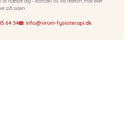
til at hjælpe dig – kontakt os via telefon, mail eller
er på siden.
85 64 34
info@virum-fysioterapi.dk