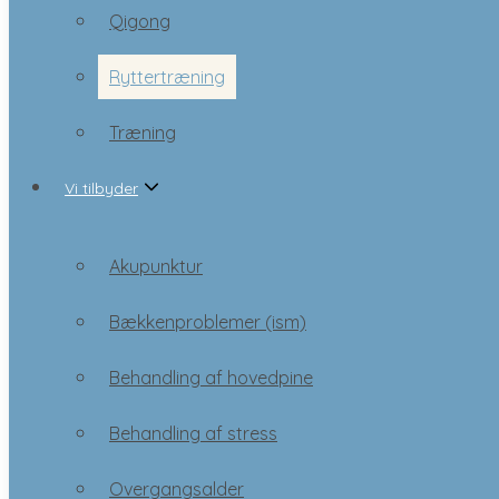
Ryttertræning
Qigong
Træning
Ryttertræning
Vi tilbyder
Træning
Vi tilbyder
Akupunktur
Bækkenproblemer (ism)
Akupunktur
Behandling af hovedpine
Bækkenproblemer (ism)
Behandling af stress
Behandling af hovedpine
Overgangsalder
Behandling af stress
behandling
Overgangsalder