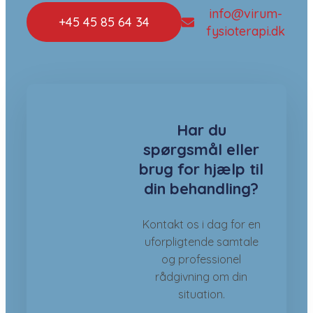
info@virum-
+45 45 85 64 34
fysioterapi.dk
Har du
spørgsmål eller
brug for hjælp til
din behandling?
Kontakt os i dag for en
uforpligtende samtale
og professionel
rådgivning om din
situation.