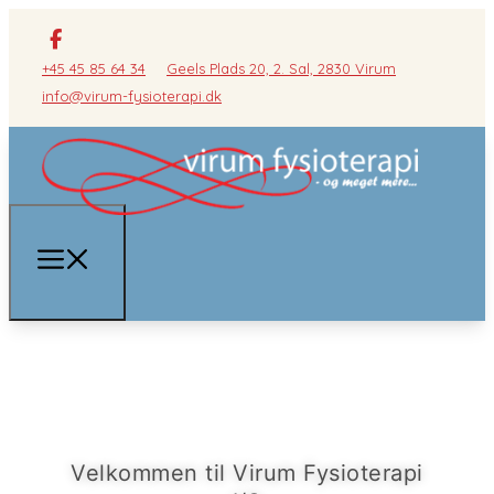
+45 45 85 64 34
Geels Plads 20, 2. Sal, 2830 Virum
info@virum-fysioterapi.dk
Velkommen til Virum Fysioterapi