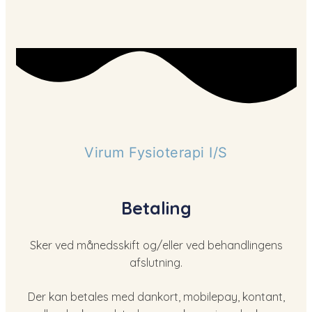
Virum Fysioterapi I/S
​Betaling
Sker ved månedsskift og/eller ved behandlingens
afslutning.
Der kan betales med dankort, mobilepay, kontant,