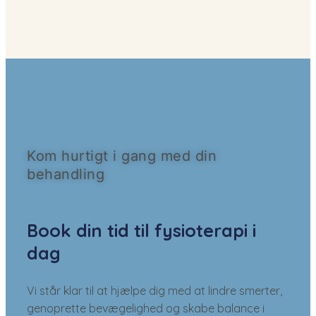
Kom hurtigt i gang med din
behandling
Book din tid til fysioterapi i
dag
Vi står klar til at hjælpe dig med at lindre smerter,
genoprette bevægelighed og skabe balance i