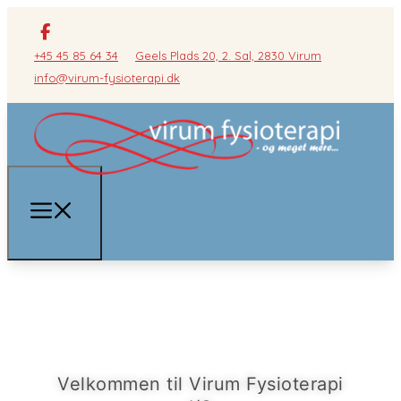
+45 45 85 64 34
Geels Plads 20, 2. Sal, 2830 Virum
info@virum-fysioterapi.dk
Velkommen til Virum Fysioterapi