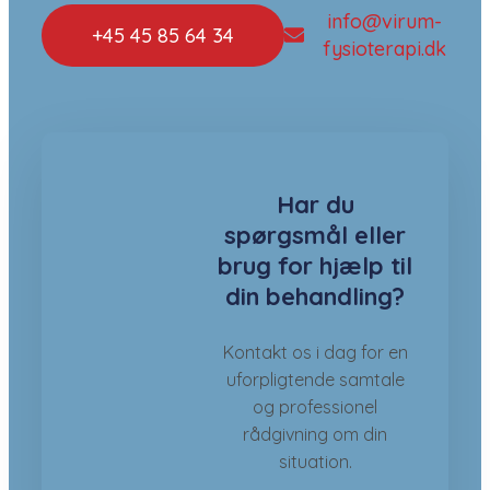
info@virum-
+45 45 85 64 34
fysioterapi.dk
Har du
spørgsmål eller
brug for hjælp til
din behandling?
Kontakt os i dag for en
uforpligtende samtale
og professionel
rådgivning om din
situation.