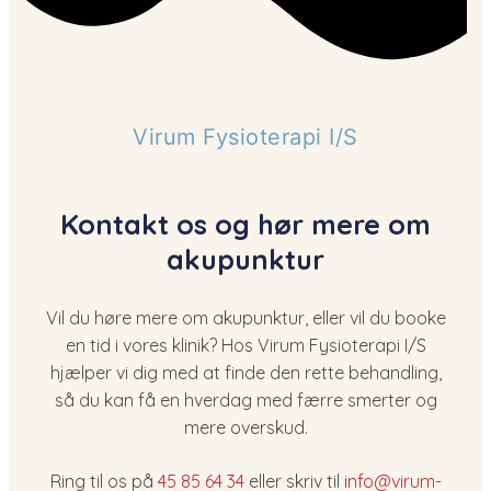
Virum Fysioterapi I/S
Kontakt os og hør mere om
akupunktur
Vil du høre mere om akupunktur, eller vil du booke
en tid i vores klinik? Hos Virum Fysioterapi I/S
hjælper vi dig med at finde den rette behandling,
så du kan få en hverdag med færre smerter og
mere overskud.
Ring til os på
45 85 64 34
eller skriv til
info@virum-