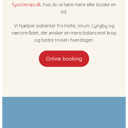
fysioterapi.dk
, hvis du vil høre mere eller booke en
tid.
Vi hjælper patienter fra Holte, Virum, Lyngby og
nærområdet, der ønsker en mere balanceret krop
og bedre trivsel i hverdagen.
Online booking