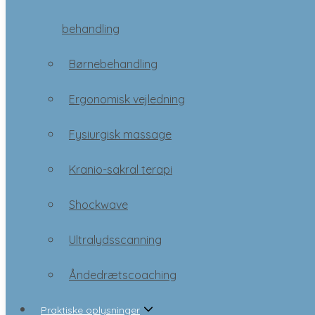
Børnebehandling
behandling
Ergonomisk vejledning
Børnebehandling
Fysiurgisk massage
Ergonomisk vejledning
Kranio-sakral terapi
Fysiurgisk massage
Shockwave
Kranio-sakral terapi
Ultralydsscanning
Shockwave
Åndedrætscoaching
Ultralydsscanning
Praktiske oplysninger
Åndedrætscoaching
Praktiske oplysninger