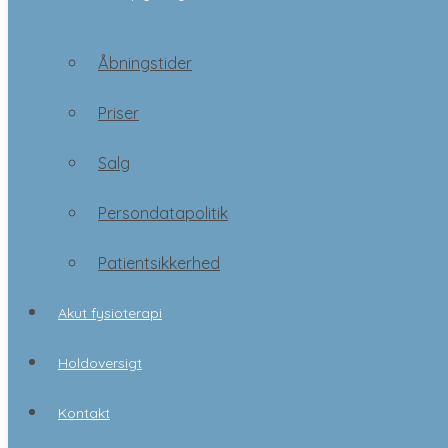
Åbningstider
Priser
Åbningstider
Salg
Priser
Persondatapolitik
Salg
Patientsikkerhed
Persondatapolitik
Akut fysioterapi
Patientsikkerhed
Holdoversigt
Akut fysioterapi
Kontakt
Holdoversigt
Booking
Kontakt