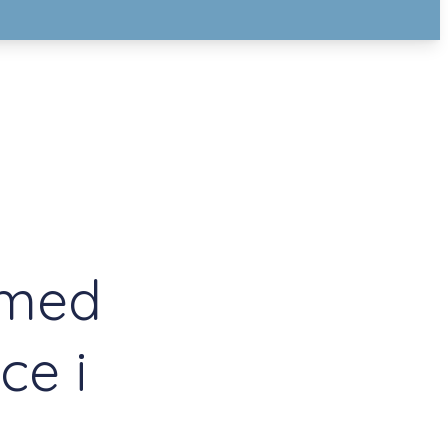
 med
ce i