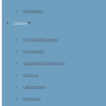
Træning
Behandlere
Træning
Efterfødselstræning
Fysiopilates
Efterfødselstræning
Glad knæ/hoftetræning
Fysiopilates
Glad ryg
Glad knæ/hoftetræning
Løbetræning
Glad ryg
Parkinson
Løbetræning
Qigong
Parkinson