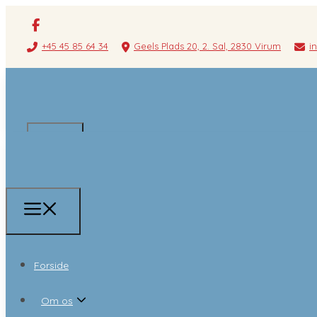
+45 45 85 64 34
Geels Plads 20, 2. Sal, 2830 Virum
i
Forside
Om os
Forside
Om os
Behandlere